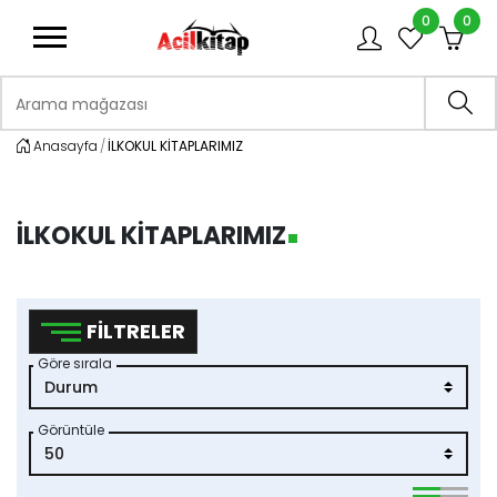
0
0
logo
Arama mağazası
Ara
Anasayfa
İLKOKUL KİTAPLARIMIZ
İLKOKUL KİTAPLARIMIZ
FILTRELER
Göre sırala
Görüntüle