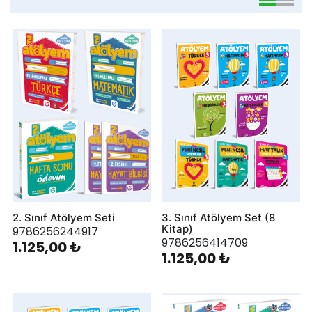
viewmode 
viewmo
2. Sınıf Atölyem Seti
3. Sınıf Atölyem Set (8
Kitap)
9786256244917
9786256414709
1.125,00 ₺
1.125,00 ₺