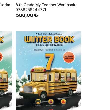
fterim
8 th Grade My Teacher Workbook
9786256244771
500,00 ₺
AddToWishlist