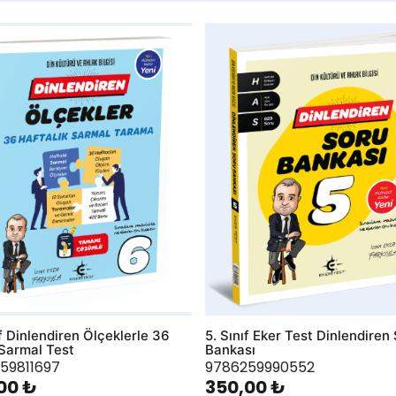
hlist
AddToWishlist
ıf Dinlendiren Ölçeklerle 36
5. Sınıf Eker Test Dinlendiren
Sarmal Test
Bankası
59811697
9786259990552
00 ₺
350,00 ₺