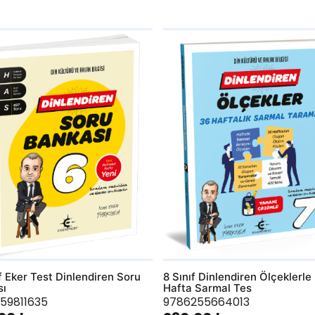
hlist
AddToWishlist
ıf Eker Test Dinlendiren Soru
8 Sınıf Dinlendiren Ölçeklerle
sı
Hafta Sarmal Tes
59811635
9786255664013