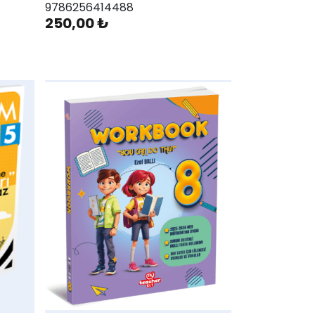
9786256414488
250,00 ₺
AddToWishlist