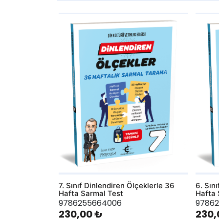
AddToWishlist
AddToWis
7. Sınıf Dinlendiren Ölçeklerle 36
6. Sın
Hafta Sarmal Test
Hafta 
9786255664006
97862
230,00 ₺
230,