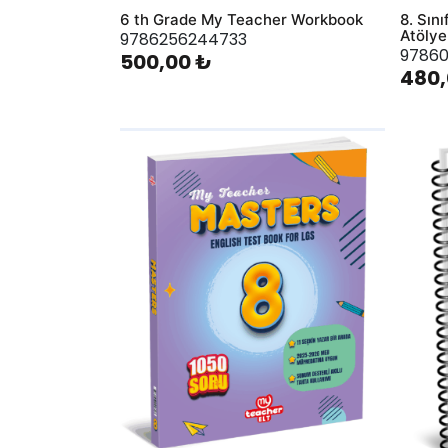
6 th Grade My Teacher Workbook
8. Sın
Atöly
9786256244733
9786
500,00 ₺
480,
AddToWishlist
AddToWis