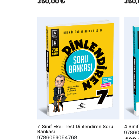
350,00 ₺
350,
AddToWishlist
AddToWis
7. Sınıf Eker Test Dinlendiren Soru
4 Sını
Bankası
9786
9786059054768