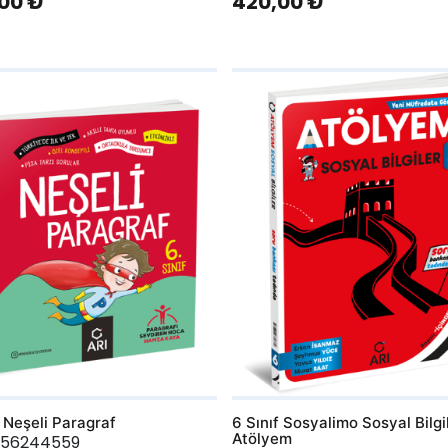
00 ₺
420,00 ₺
hlist
AddToWishlist
f Neşeli Paragraf
6 Sınıf Sosyalimo Sosyal Bilgi
Atölyem
256244559