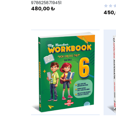
9786258719451
480,00 ₺
450,
AddToWishlist
AddToWis