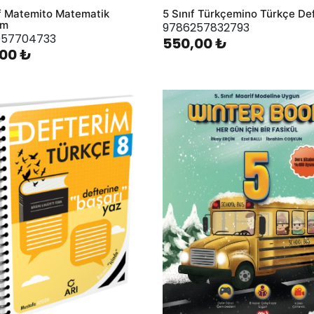
ıf Matemito Matematik
5 Sınıf Türkçemino Türkçe De
em
9786257832793
057704733
550,00 ₺
00 ₺
hlist
AddToWishlist