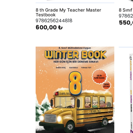
8 th Grade My Teacher Master
8 Sını
Testbook
97862
9786256244818
550,
600,00 ₺
AddToWishlist
AddToWis