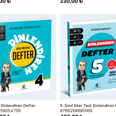
00 ₺
230,00 ₺
hlist
AddToWishlist
f Dinlendiren Defter
5. Sınıf Eker Test Dinlendiren
059054706
9786259990569