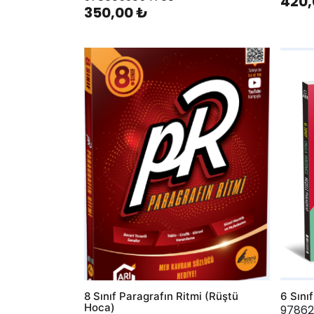
420,
350,00 ₺
AddToWishlist
AddToWis
8 Sınıf Paragrafın Ritmi (Rüştü
6 Sını
Hoca)
9786