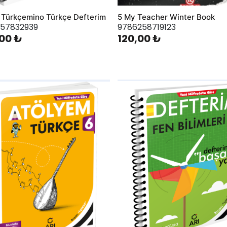
f Türkçemino Türkçe Defterim
5 My Teacher Winter Book
57832939
9786258719123
00 ₺
120,00 ₺
hlist
AddToWishlist