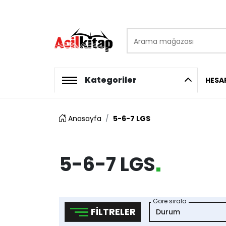
Arama mağazası
logo
Kategoriler
HESA
Anasayfa
5-6-7 LGS
5-6-7 LGS
Göre sırala
FILTRELER