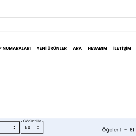
P NUMARALARI
YENI ÜRÜNLER
ARA
HESABIM
İLETIŞIM
Görüntüle
Öğeler
1
-
61