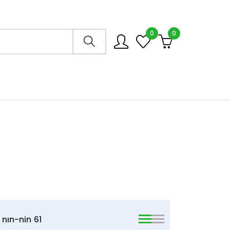
0
0
Arama mağazası
nın-nin
61
viewmode list
viewmode list