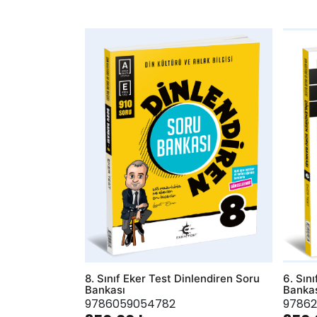
AddToWishlist
AddToWis
8. Sınıf Eker Test Dinlendiren Soru
6. Sın
Bankası
Banka
9786059054782
97862