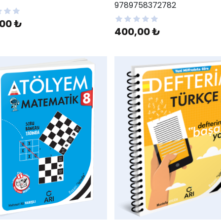
9789758372782
00 ₺
400,00 ₺
hlist
AddToWishlist