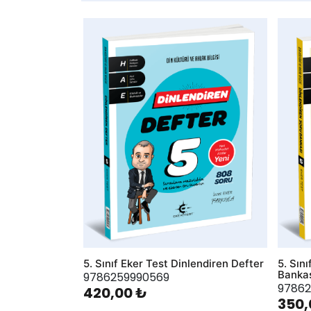
AddToWishlist
AddToWis
5. Sınıf Eker Test Dinlendiren Defter
5. Sın
Banka
9786259990569
97862
420,00 ₺
350,