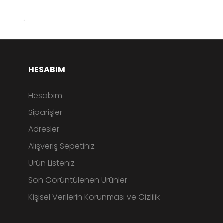
HESABIM
Hesabım
Siparişler
Adresler
Alışveriş Sepetiniz
Ürün Listeniz
Son Görüntülenen Ürünler
Kişisel Verilerin Korunması ve Gizlilik