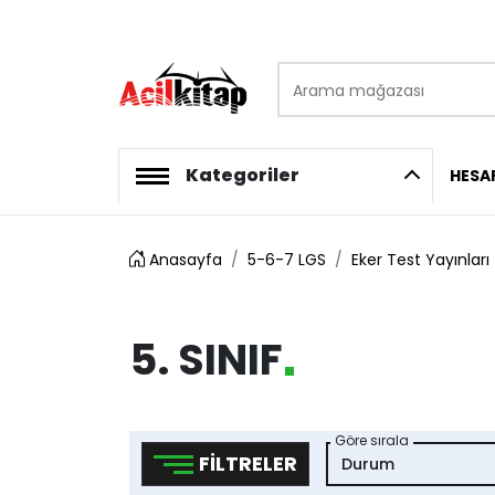
Arama mağazası
logo
Kategoriler
HESA
Anasayfa
5-6-7 LGS
Eker Test Yayınları
5. SINIF
Göre sırala
FILTRELER