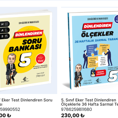
hlist
AddToWishlist
ıf Eker Test Dinlendiren Soru
5. Sınıf Eker Test Dinlendiren
sı
Ölçeklerle 36 Hafta Sarmal T
59990552
9786259811680
00 ₺
230,00 ₺