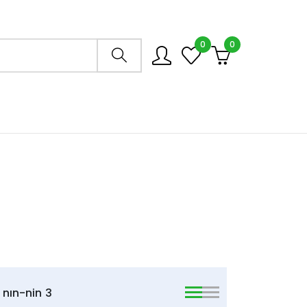
0
0
Arama mağazası
nın-nin
3
viewmode list
viewmode list