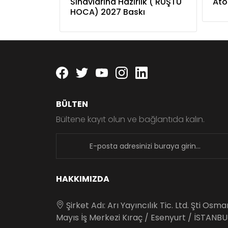
Sınavlarına Hazırlık ( RÜŞTÜ
Atö
HOCA) 2027 Baskı
Facebook
twitter
youtube
instagram
linkedin
BÜLTEN
Bültene kayıt olun ve bağlantıda kalın.
newsletter
HAKKIMIZDA
Şirket Adı: Arı Yayıncılık Tic. Ltd. Şti Osm
Mayıs İş Merkezi Kıraç / Esenyurt / İSTANBU