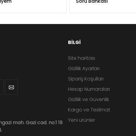
lyem
Soru Bankası
BILGI
Site haritası
Gizlilik Ayarları
Sipariş Koşulları
Hesap Numaraları
Gizlilik ve Güvenlik
Kargo ve Teslimat
Yeni ürünler
angazi mah. Gazi cad. no:1 19
L