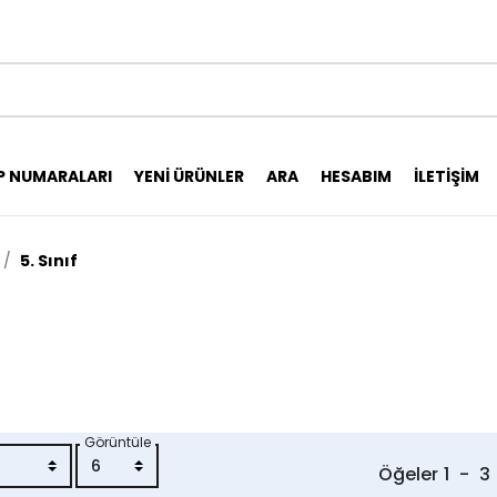
P NUMARALARI
YENI ÜRÜNLER
ARA
HESABIM
İLETIŞIM
5. Sınıf
Görüntüle
Öğeler
1
-
3