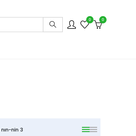
0
0
Arama mağazası
nın-nin
3
viewmode list
viewmode list