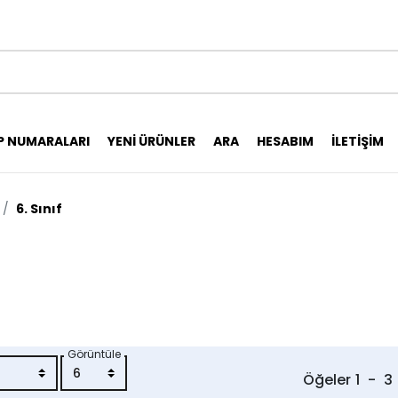
P NUMARALARI
YENI ÜRÜNLER
ARA
HESABIM
İLETIŞIM
6. Sınıf
Görüntüle
Öğeler
1
-
3