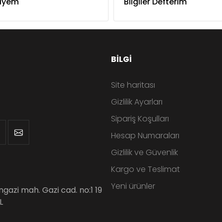
lyem
Bilgiler Defterim
BILGI
Site haritası
Gizlilik Ayarları
Sipariş Koşulları
Hesap Numaraları
Gizlilik ve Güvenlik
Kargo ve Teslimat
Yeni ürünler
angazi mah. Gazi cad. no:1 19
L