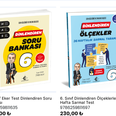
hlist
AddToWishlist
ıf Eker Test Dinlendiren Soru
6. Sınıf Dinlendiren Ölçeklerl
sı
Hafta Sarmal Test
59811635
9786259811697
00 ₺
230,00 ₺