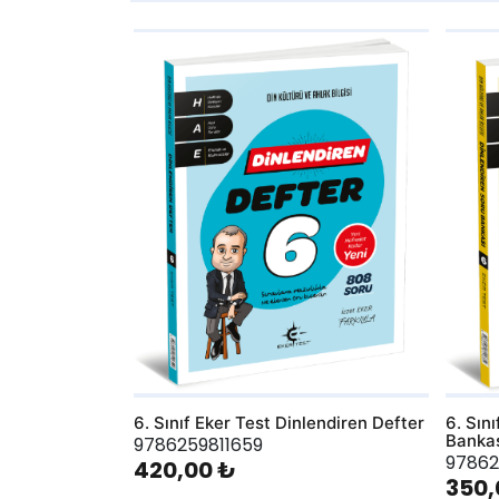
AddToWishlist
AddToWis
6. Sınıf Eker Test Dinlendiren Defter
6. Sın
Banka
9786259811659
97862
420,00 ₺
350,