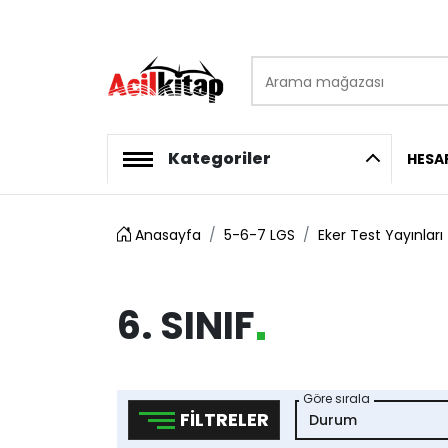
Arama mağazası
logo
Kategoriler
HESA
Anasayfa
5-6-7 LGS
Eker Test Yayınları
6. SINIF
Göre sırala
FILTRELER