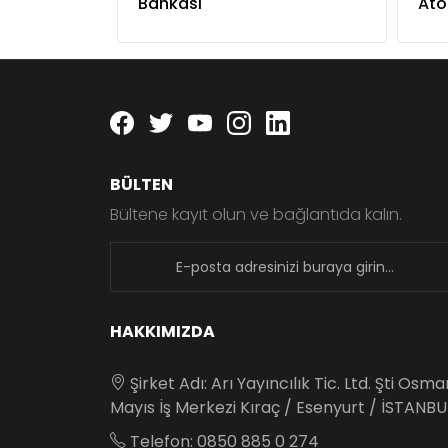
Bankası
Atö
Facebook
twitter
youtube
instagram
linkedin
BÜLTEN
Bültene kayıt olun ve bağlantıda kalın.
newsletter
HAKKIMIZDA
Şirket Adı: Arı Yayıncılık Tic. Ltd. Şti Osm
Mayıs İş Merkezi Kıraç / Esenyurt / İSTANBU
Telefon: 0850 885 0 274