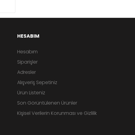
HESABIM
Hesabım
Siparişler
Adresler
Alışveriş Sepetiniz
Ürün Listeniz
Son Görüntülenen Ürünler
Kişisel Verilerin Korunması ve Gizlilik