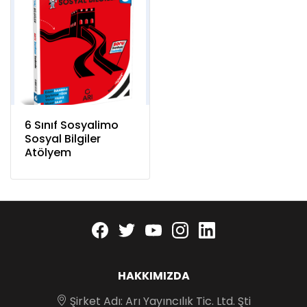
6 Sınıf Sosyalimo
Sosyal Bilgiler
Atölyem
Facebook
twitter
youtube
instagram
linkedin
HAKKIMIZDA
Şirket Adı: Arı Yayıncılık Tic. Ltd. Şti