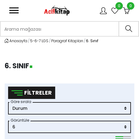
0
0
logo
Arama mağazası
Ara
Anasayfa
5-6-7 LGS
Paragraf Kitapları
6. Sınıf
6. SINIF
FILTRELER
Göre sırala
Görüntüle