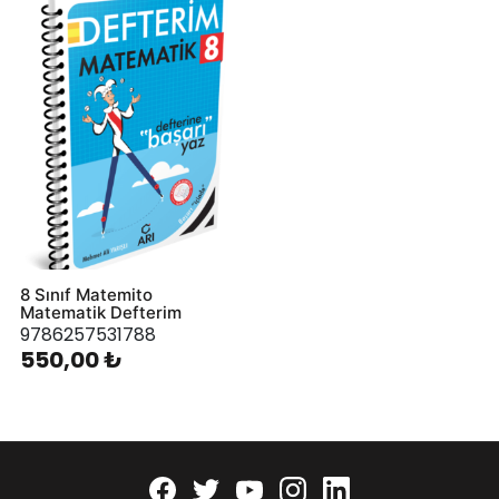
8 Sınıf Matemito
Matematik Defterim
9786257531788
550,00 ₺
Facebook
twitter
youtube
instagram
linkedin