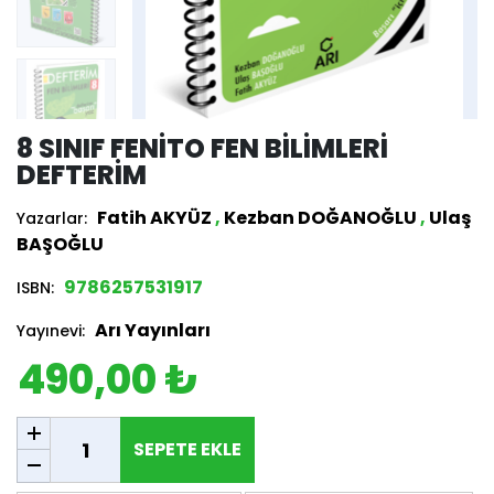
8 SINIF FENITO FEN BILIMLERI
DEFTERIM
Fatih AKYÜZ
,
Kezban DOĞANOĞLU
,
Ulaş
Yazarlar:
BAŞOĞLU
9786257531917
ISBN:
Arı Yayınları
Yayınevi:
490,00 ₺
SEPETE EKLE
SEPETE EKLE