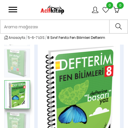
0
0
logo
Arama mağazası
Ara
Anasayfa
5-6-7 LGS
8 Sınıf Fenito Fen Bilimleri Defterim