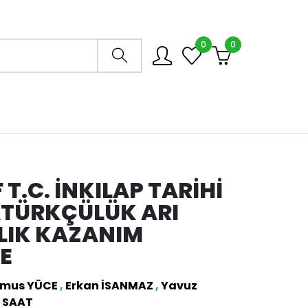
0
0
Arama mağazası
F T.C. İNKILAP TARIHI
ATÜRKÇÜLÜK ARI
LIK KAZANIM
E
mus YÜCE
,
Erkan İSANMAZ
,
Yavuz
 SAAT