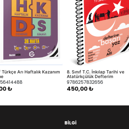
ıf Türkçe Arı Haftalık Kazanım
8. Sınıf T.C. İnkılap Tarihi ve
me
Atatürkçülük Defterim
56414488
9786257832656
00 ₺
450,00 ₺
BILGI