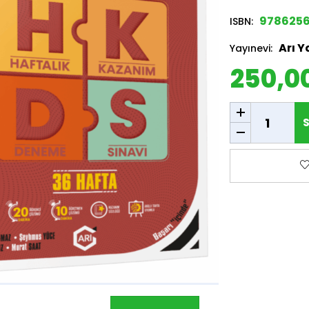
9786256
ISBN:
Arı Y
Yayınevi:
250,0
SEPETE EKLE
S
F