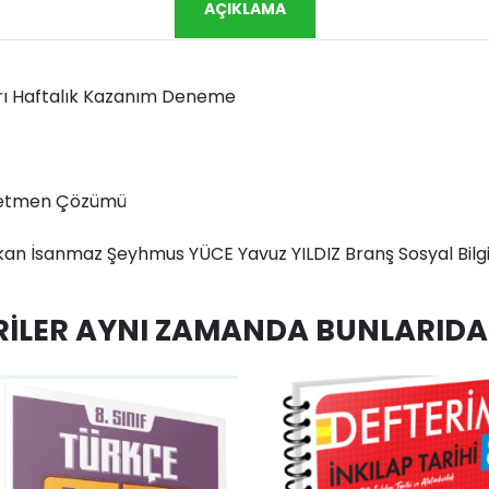
AÇIKLAMA
k Arı Haftalık Kazanım Deneme
ğretmen Çözümü
 İsanmaz Şeyhmus YÜCE Yavuz YILDIZ Branş Sosyal BilgilerS
ILER AYNI ZAMANDA BUNLARIDA 
hlist
AddToCart
AddToWishlist