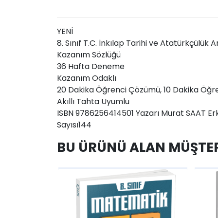
YENİ
8. Sınıf T.C. İnkılap Tarihi ve Atatürkçülü
Kazanım Sözlüğü
36 Hafta Deneme
Kazanım Odaklı
20 Dakika Öğrenci Çözümü, 10 Dakika Ö
Akıllı Tahta Uyumlu
ISBN 9786256414501 Yazarı Murat SAAT Erkan
Sayısı144
BU ÜRÜNÜ ALAN MÜŞTER
AddToCart
AddToWishlist
AddToCart
AddToWis