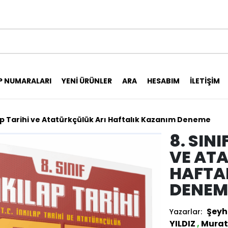
P NUMARALARI
YENI ÜRÜNLER
ARA
HESABIM
İLETIŞIM
ılap Tarihi ve Atatürkçülük Arı Haftalık Kazanım Deneme
8. SINI
VE AT
HAFTA
DENEM
Şeyh
Yazarlar:
YILDIZ
,
Murat