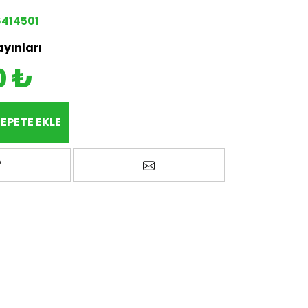
414501
ayınları
0 ₺
EPETE EKLE
avorilere ekle
Arkadaşına e-posta ile gönd