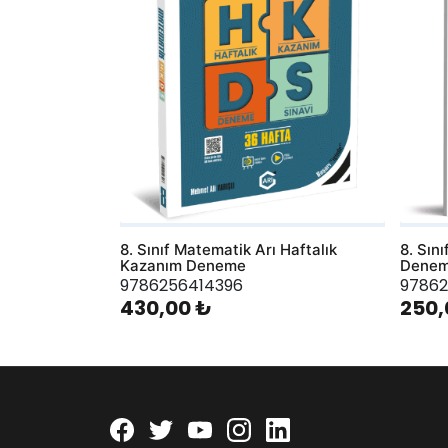
8. Sınıf Matematik Arı Haftalık
8. Sın
Kazanım Deneme
Dene
9786256414396
97862
430,00 ₺
250,
Facebook
twitter
youtube
instagram
linkedin