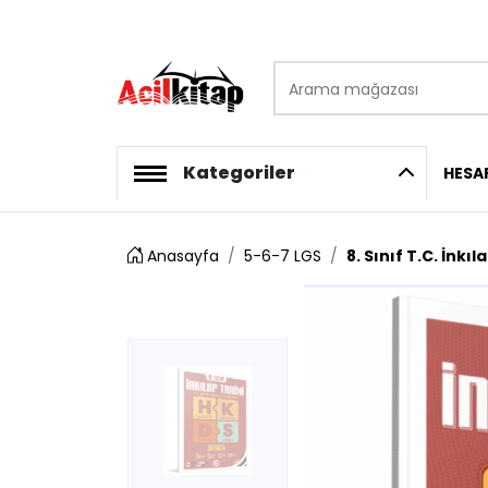
Arama mağazası
logo
Kategoriler
HESA
Anasayfa
5-6-7 LGS
8. Sınıf T.C. İnk