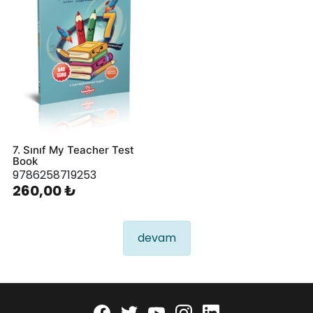
7. Sınıf My Teacher Test
Book
9786258719253
260,00 ₺
devam
Facebook
twitter
youtube
instagram
linkedin