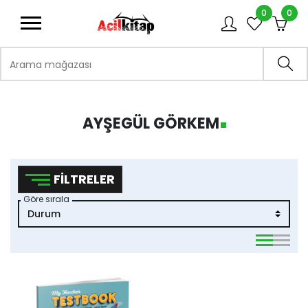
0
0
logo
Arama mağazası
Ara
AYŞEGÜL GÖRKEM
FILTRELER
Göre sırala
viewmode 
viewmo