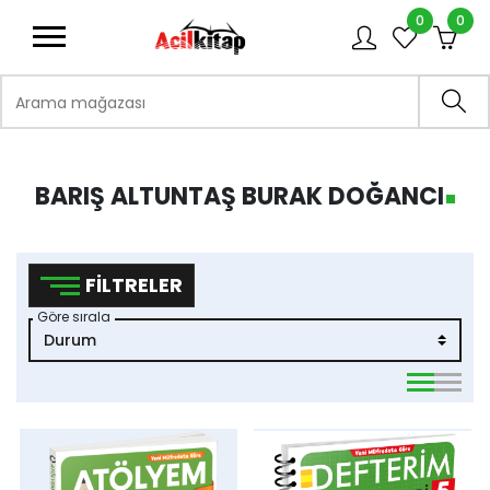
0
0
logo
Arama mağazası
Ara
BARIŞ ALTUNTAŞ BURAK DOĞANCI
FILTRELER
Göre sırala
viewmode 
viewmo