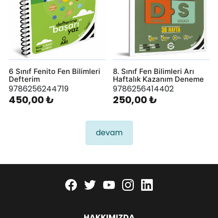
6 Sınıf Fenito Fen Bilimleri
8. Sınıf Fen Bilimleri Arı
Defterim
Haftalık Kazanım Deneme
9786256244719
9786256414402
450,00 ₺
250,00 ₺
devam
Facebook
twitter
youtube
instagram
linkedin
HAKKIMIZDA