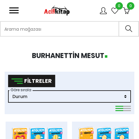
0
0
logo
Arama mağazası
Ara
BURHANETTIN MESUT
FILTRELER
Göre sırala
viewmode 
viewmo