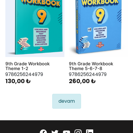
9th Grade Workbook
9th Grade Workbook
Theme 1-2
Theme 5-6-7-8
9786256244979
9786256244979
130,00 ₺
260,00 ₺
devam
Facebook
twitter
youtube
instagram
linkedin