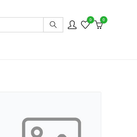
0
0
Arama mağazası