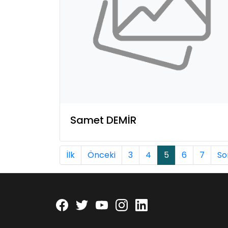
Samet DEMİR
İlk
Önceki
3
4
5
6
7
So
Facebook
twitter
youtube
instagram
linkedin