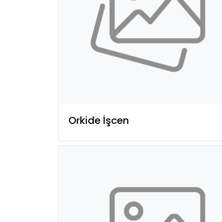
Orkide İşcen