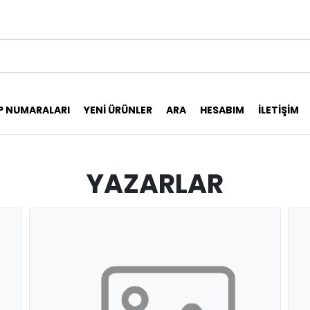
P NUMARALARI
YENI ÜRÜNLER
ARA
HESABIM
İLETIŞIM
YAZARLAR