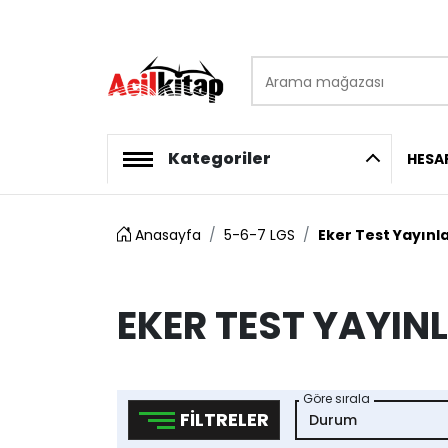
Arama mağazası
logo
Kategoriler
HESA
Anasayfa
5-6-7 LGS
Eker Test Yayınla
EKER TEST YAYIN
Göre sırala
FILTRELER