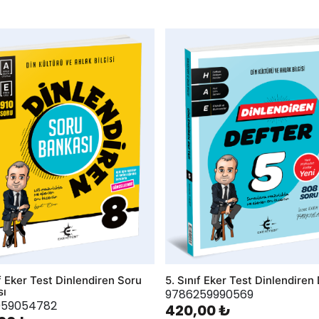
hlist
AddToWishlist
ıf Eker Test Dinlendiren Soru
5. Sınıf Eker Test Dinlendiren
sı
9786259990569
059054782
420,00 ₺