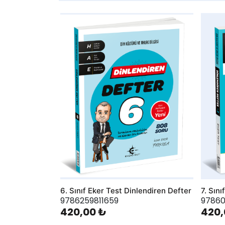
AddToWishlist
AddToWis
6. Sınıf Eker Test Dinlendiren Defter
7. Sın
9786259811659
9786
420,00 ₺
420,