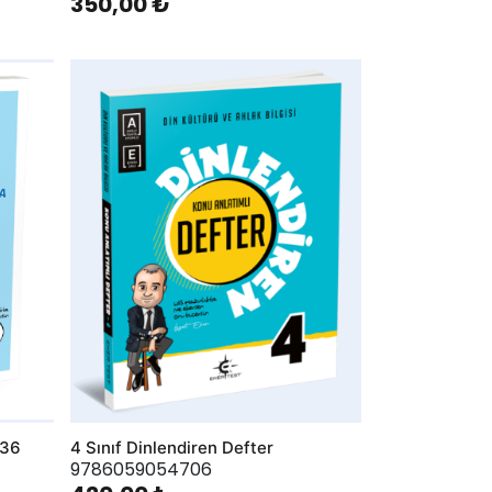
350,00 ₺
AddToWishlist
 36
4 Sınıf Dinlendiren Defter
9786059054706