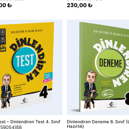
00 ₺
230,00 ₺
hlist
AddToWishlist
est – Dinlendiren Test 4. Sınıf
Dinlendiren Deneme 8. Sınıf 
Hazırlık)
59054188