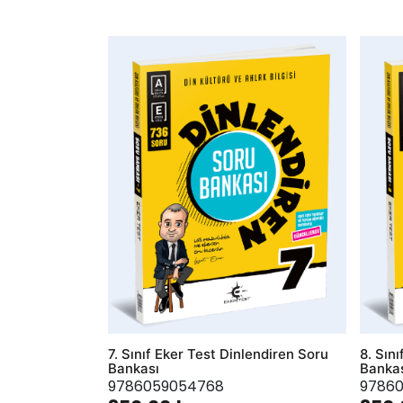
AddToWishlist
AddToWis
7. Sınıf Eker Test Dinlendiren Soru
8. Sın
Bankası
Banka
9786059054768
9786