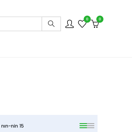
0
0
Arama mağazası
nın-nin
15
viewmode list
viewmode list