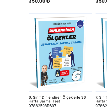
350,00 ₺
350,
AddToWishlist
AddToWis
6. Sınıf Dinlendiren Ölçeklerle 36
7. Sın
Hafta Sarmal Test
Hafta 
9786259811697
9786