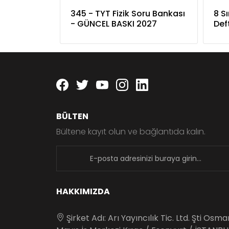
345 - TYT Fizik Soru Bankası
8 S
- GÜNCEL BASKI 2027
Def
Facebook
twitter
youtube
instagram
linkedin
BÜLTEN
Bültene kayıt olun ve bağlantıda kalın.
newsletter
HAKKIMIZDA
Şirket Adı: Arı Yayıncılık Tic. Ltd. Şti Osm