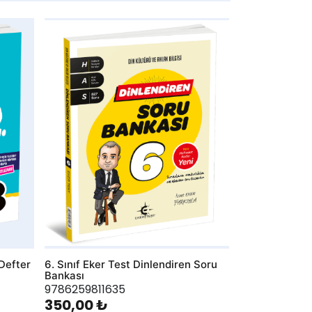
AddToWishlist
 Defter
6. Sınıf Eker Test Dinlendiren Soru
Bankası
9786259811635
350,00 ₺