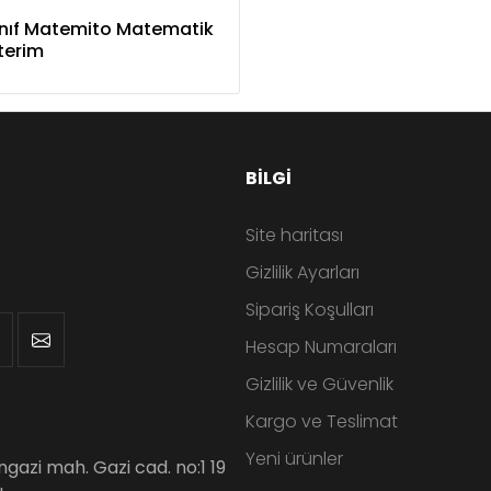
ınıf Matemito Matematik
terim
BILGI
Site haritası
Gizlilik Ayarları
Sipariş Koşulları
Hesap Numaraları
Gizlilik ve Güvenlik
Kargo ve Teslimat
Yeni ürünler
angazi mah. Gazi cad. no:1 19