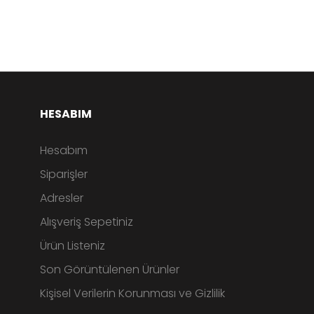
HESABIM
Hesabım
Siparişler
Adresler
Alışveriş Sepetiniz
Ürün Listeniz
Son Görüntülenen Ürünler
Kişisel Verilerin Korunması ve Gizlilik