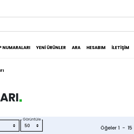
P NUMARALARI
YENI ÜRÜNLER
ARA
HESABIM
İLETIŞIM
rı
LARI
Görüntüle
Öğeler
1
-
15