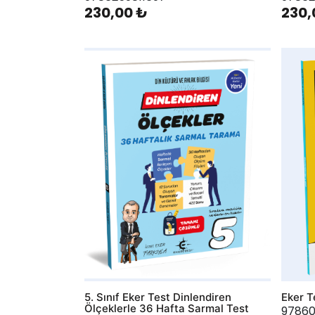
230,00 ₺
230,
AddToWishlist
AddToWis
5. Sınıf Eker Test Dinlendiren
Eker T
Ölçeklerle 36 Hafta Sarmal Test
97860