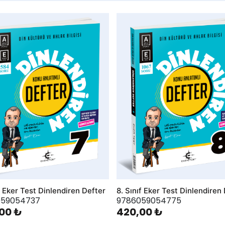
hlist
AddToWishlist
ıf Eker Test Dinlendiren Defter
8. Sınıf Eker Test Dinlendiren
059054737
9786059054775
00 ₺
420,00 ₺