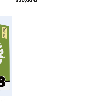
420,00 ₺
(LGS