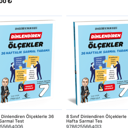
00 ₺
hlist
AddToWishlist
ıf Dinlendiren Ölçeklerle 36
8 Sınıf Dinlendiren Ölçeklerle
Sarmal Test
Hafta Sarmal Tes
255664006
9786255664013