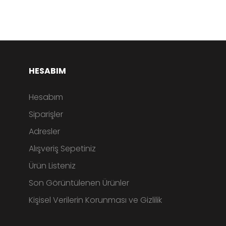
HESABIM
Hesabım
Siparişler
Adresler
Alışveriş Sepetiniz
Ürün Listeniz
Son Görüntülenen Ürünler
Kişisel Verilerin Korunması ve Gizlilik