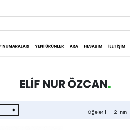
P NUMARALARI
YENI ÜRÜNLER
ARA
HESABIM
İLETIŞIM
ELIF NUR ÖZCAN
Öğeler
1
-
2
nın-