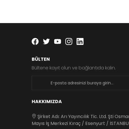
Facebook
twitter
youtube
instagram
linkedin
BÜLTEN
Bültene kayıt olun ve bağlantıda kalın.
newsletter
HAKKIMIZDA
Şirket Adı: Arı Yayıncılık Tic. Ltd. Şti Osm
Mayıs İş Merkezi Kıraç / Esenyurt / İSTANBU