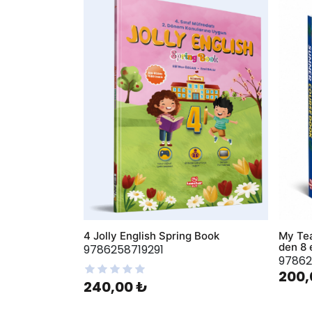
AddToWishlist
AddToWis
4 Jolly English Spring Book
My Te
den 8 e
9786258719291
97862
200,
240,00 ₺