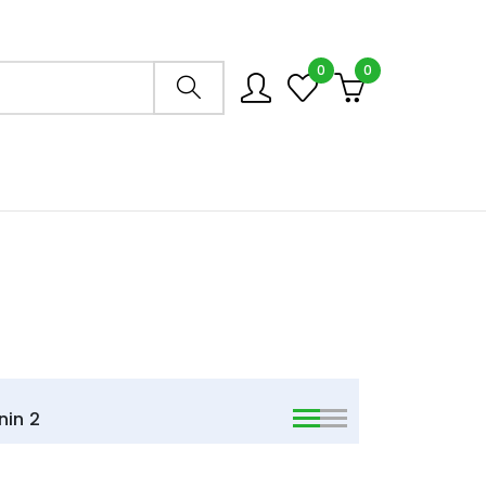
0
0
Arama mağazası
nin
2
viewmode list
viewmode list