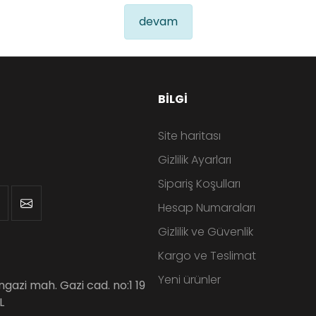
devam
BILGI
Site haritası
Gizlilik Ayarları
Sipariş Koşulları
Hesap Numaraları
Gizlilik ve Güvenlik
Kargo ve Teslimat
Yeni ürünler
angazi mah. Gazi cad. no:1 19
L