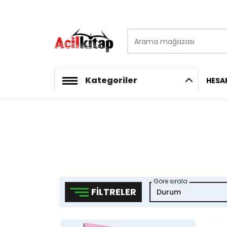
Arama mağazası
logo
Kategoriler
HESA
Göre sırala
FILTRELER