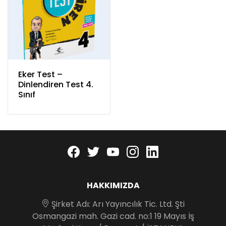
Eker Test –
Dinlendiren Test 4.
Sınıf
Facebook
twitter
youtube
instagram
linkedin
HAKKIMIZDA
Şirket Adı: Arı Yayıncılık Tic. Ltd. Şti
Osmangazi mah. Gazi cad. no:1 19 Mayıs İş