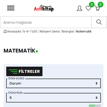
0
0
logo
Arama mağazası
Ara
Anasayfa
5-6-7 LGS
Atölyem Serisi
Branşlar
Matematik
MATEMATIK
FILTRELER
Göre sırala
Görüntüle