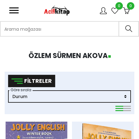
0
0
logo
Arama mağazası
Ara
ÖZLEM SÜRMEN AKOVA
FILTRELER
Göre sırala
viewmode 
viewmo