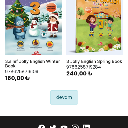
3.sınıf Jolly English Winter
3 Jolly English Spring Book
Book
9786258719284
9786258719109
240,00 ₺
160,00 ₺
devam
Facebook
twitter
youtube
instagram
linkedin