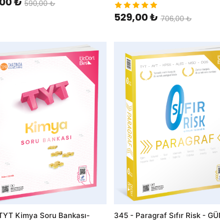
00 ₺
590,00 ₺
529,00 ₺
706,00 ₺
hlist
AddToWishlist
TYT Kimya Soru Bankası-
345 - Paragraf Sıfır Risk - G