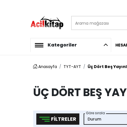
Arama mağazası
logo
Kategoriler
HESA
Anasayfa
TYT-AYT
Üç Dört Beş Yayınl
ÜÇ DÖRT BEŞ YAY
Göre sırala
FILTRELER