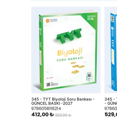
AddToWishlist
AddToWis
345 - TYT Biyoloji Soru Bankası -
345 - 
GÜNCEL BASKI -2027
- GÜN
9786058116214
97860
412,00 ₺
529,
550,00 ₺