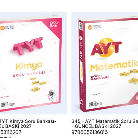
hlist
AddToWishlist
TYT Kimya Soru Bankası-
345 - AYT Matematik Soru Ba
L BASKI 2027
- GÜNCEL BASKI 2027
58116207
9786058136816