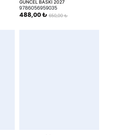
GÜNCEL BASKI 2027
9786056959035
488,00 ₺
650,00 ₺
AddToWishlist