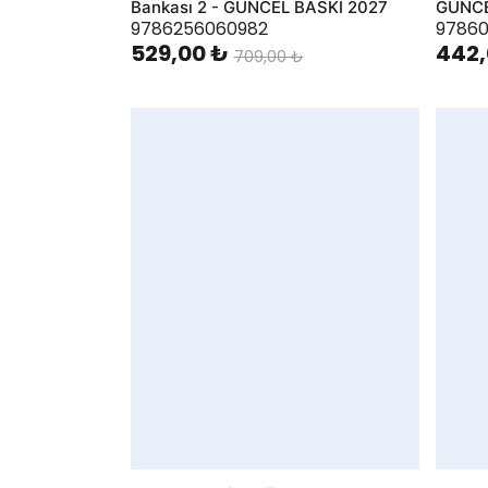
Bankası 2 - GÜNCEL BASKI 2027
GÜNCE
9786256060982
97860
529,00 ₺
442,
709,00 ₺
AddToWishlist
AddToWis