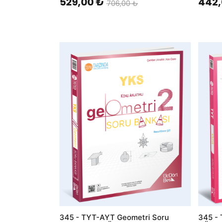
529,00 ₺
442,
706,00 ₺
AddToWishlist
AddToWis
345 - TYT-AYT Geometri Soru
345 - 