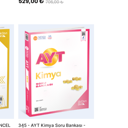
529,00 ₺
706,00 ₺
AddToWishlist
ÜNCEL
345 - AYT Kimya Soru Bankası -