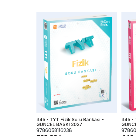
AddToWishlist
AddToWis
345 - TYT Fizik Soru Bankası -
345 - 
GÜNCEL BASKI 2027
GÜNCE
9786058116238
97860