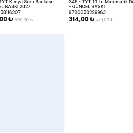
TYT Kimya Soru Bankası-
345 - TYT 10 Lu Matematik 
L BASKI 2027
- GÜNCEL BASKI
58116207
9786058229983
00 ₺
314,00 ₺
590,00 ₺
419,00 ₺
hlist