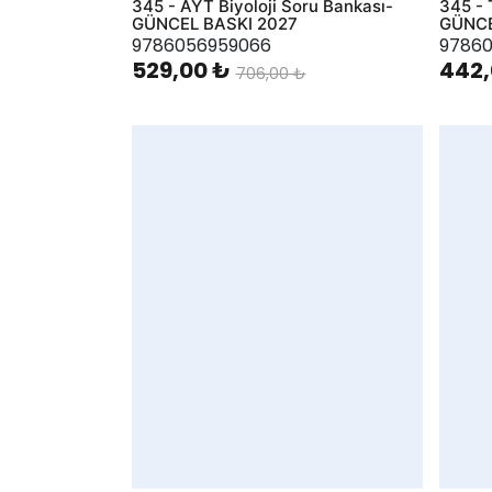
345 - AYT Biyoloji Soru Bankası-
345 - 
GÜNCEL BASKI 2027
GÜNCE
9786056959066
97860
529,00 ₺
442,
706,00 ₺
AddToWishlist
AddToWis