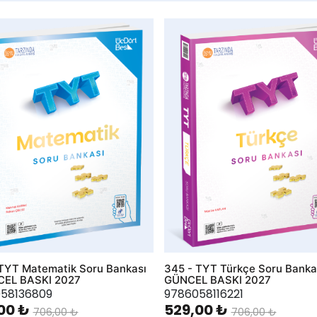
hlist
AddToWishlist
TYT Matematik Soru Bankası
345 - TYT Türkçe Soru Bankas
CEL BASKI 2027
GÜNCEL BASKI 2027
58136809
9786058116221
00 ₺
529,00 ₺
706,00 ₺
706,00 ₺