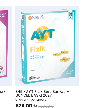
AddToWishlist
ı -
345 - AYT Fizik Soru Bankası -
GÜNCEL BASKI 2027
9786056959028
529,00 ₺
706,00 ₺