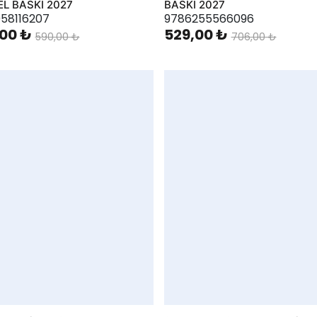
L BASKI 2027
BASKI 2027
58116207
9786255566096
00 ₺
529,00 ₺
590,00 ₺
706,00 ₺
hlist
AddToWishlist