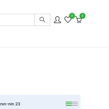
0
0
Arama mağazası
nın-nin
23
viewmode list
viewmode list