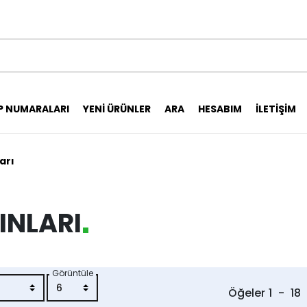
P NUMARALARI
YENI ÜRÜNLER
ARA
HESABIM
İLETIŞIM
arı
INLARI
Görüntüle
Öğeler
1
-
18