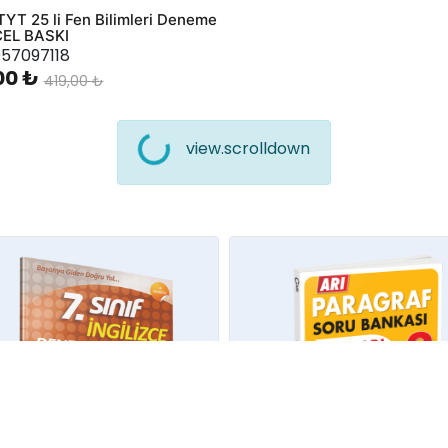
TYT 25 li Fen Bilimleri Deneme
EL BASKI
57097118
00 ₺
419,00 ₺
view.scrolldown