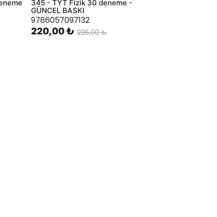
Deneme
345 - TYT Fizik 30 deneme -
GÜNCEL BASKI
9786057097132
220,00 ₺
295,00 ₺