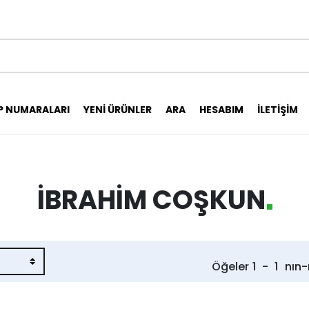
P NUMARALARI
YENI ÜRÜNLER
ARA
HESABIM
İLETIŞIM
İBRAHIM COŞKUN
Öğeler
1
-
1
nın-