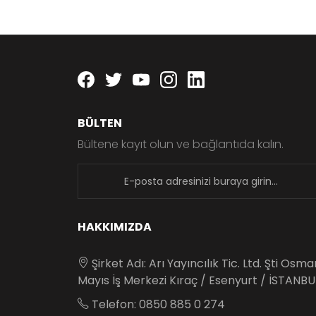
Facebook
twitter
youtube
instagram
linkedin
BÜLTEN
Bültene kayıt olun ve bağlantıda kalın.
newsletter
HAKKIMIZDA
Şirket Adı: Arı Yayıncılık Tic. Ltd. Şti Osm
Mayıs İş Merkezi Kıraç / Esenyurt / İSTANBU
Telefon: 0850 885 0 274