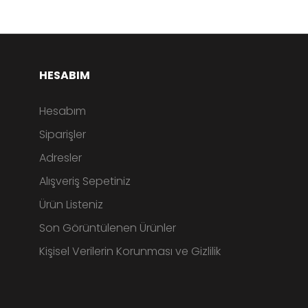
HESABIM
Hesabım
Siparişler
Adresler
Alışveriş Sepetiniz
Ürün Listeniz
Son Görüntülenen Ürünler
Kişisel Verilerin Korunması ve Gizlilik