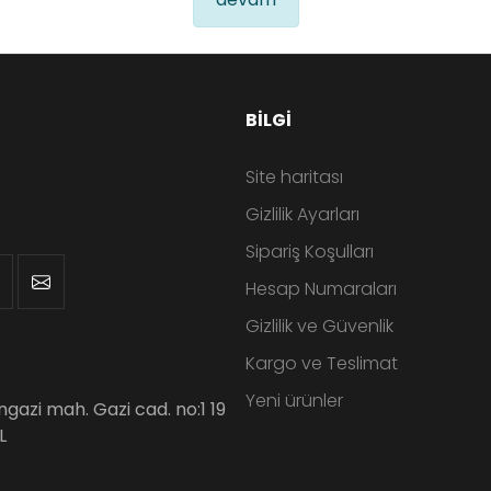
BILGI
Site haritası
Gizlilik Ayarları
Sipariş Koşulları
Hesap Numaraları
Gizlilik ve Güvenlik
Kargo ve Teslimat
Yeni ürünler
angazi mah. Gazi cad. no:1 19
L