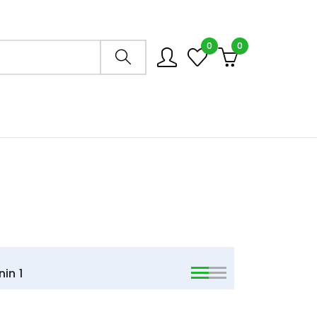
0
0
Arama mağazası
nin
1
viewmode list
viewmode list