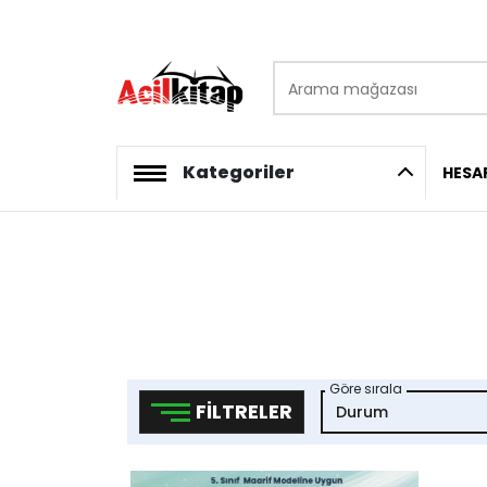
Arama mağazası
logo
Kategoriler
HESA
Göre sırala
FILTRELER