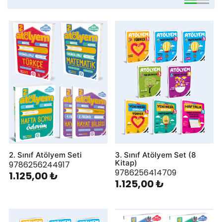
viewmode 
viewmo
2. Sınıf Atölyem Seti
3. Sınıf Atölyem Set (8
Kitap)
9786256244917
9786256414709
1.125,00 ₺
1.125,00 ₺