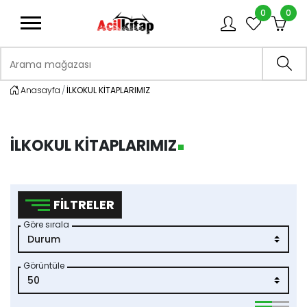
0
0
logo
Arama mağazası
Ara
Anasayfa
İLKOKUL KİTAPLARIMIZ
İLKOKUL KİTAPLARIMIZ
FILTRELER
Göre sırala
Görüntüle