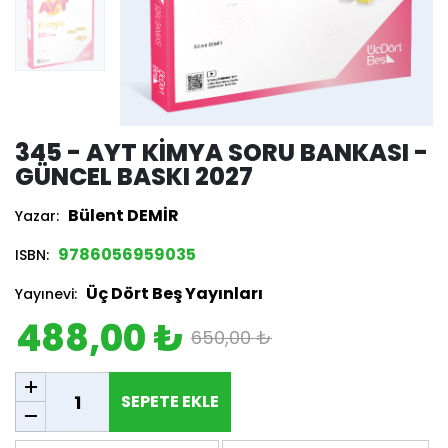
345 - AYT KIMYA SORU BANKASI -
GÜNCEL BASKI 2027
Bülent DEMİR
Yazar:
9786056959035
ISBN:
Üç Dört Beş Yayınları
Yayınevi:
488,00 ₺
650,00 ₺
SEPETE EKLE
SEPETE EKLE