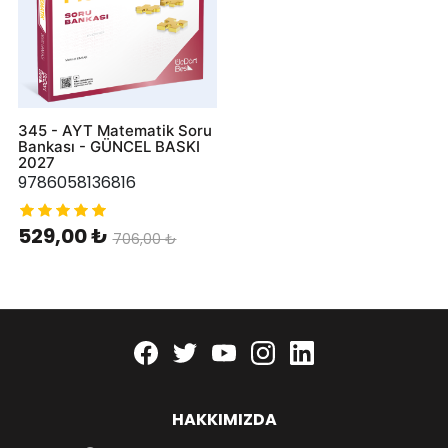
345 - AYT Matematik Soru
Bankası - GÜNCEL BASKI
2027
9786058136816
529,00 ₺
706,00 ₺
Facebook
twitter
youtube
instagram
linkedin
HAKKIMIZDA