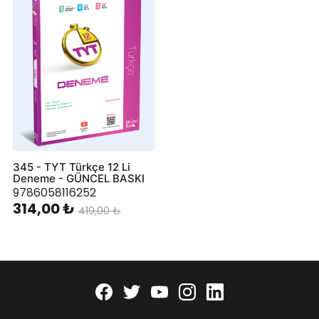
345 - TYT Türkçe 12 Li
Deneme - GÜNCEL BASKI
9786058116252
314,00 ₺
419,00 ₺
Facebook
twitter
youtube
instagram
linkedin