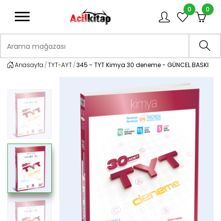
0
0
logo
Arama mağazası
Ara
Anasayfa
TYT-AYT
345 - TYT Kimya 30 deneme - GÜNCEL BASKI