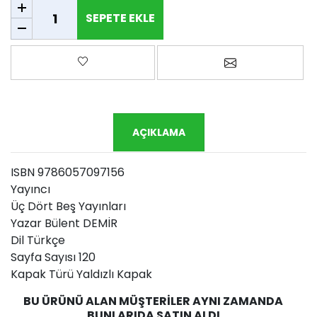
SEPETE EKLE
SEPETE EKLE
Favorilere ekle
Arkadaşına e-p
AÇIKLAMA
ISBN 9786057097156
Yayıncı
Üç Dört Beş Yayınları
Yazar Bülent DEMİR
Dil Türkçe
Sayfa Sayısı 120
Kapak Türü Yaldızlı Kapak
BU ÜRÜNÜ ALAN MÜŞTERILER AYNI ZAMANDA
BUNLARIDA SATIN ALDI