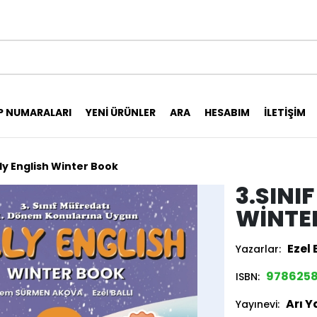
P NUMARALARI
YENI ÜRÜNLER
ARA
HESABIM
İLETIŞIM
lly English Winter Book
3.SINI
WINTE
Ezel 
Yazarlar:
9786258
ISBN:
Arı Y
Yayınevi: