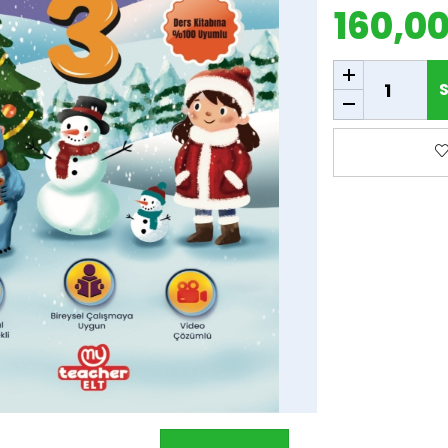
160,0
SEPETE EKLE
S
F