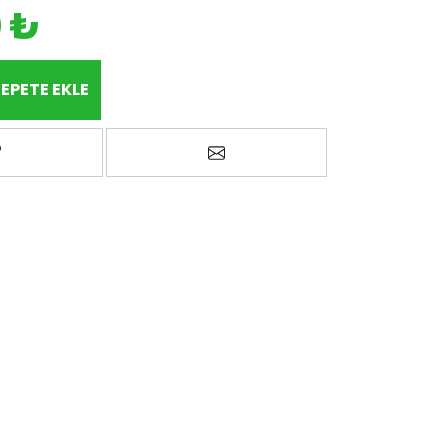
0 ₺
EPETE EKLE
avorilere ekle
Arkadaşına e-posta ile gönd