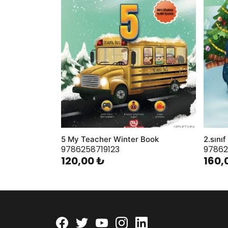
5 My Teacher Winter Book
2.sını
9786258719123
97862
120,00 ₺
160,
Facebook
twitter
youtube
instagram
linkedin