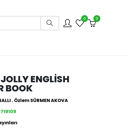
0
0
Arama mağazası
F JOLLY ENGLISH
R BOOK
BALLI
,
Özlem SÜRMEN AKOVA
719109
ayınları