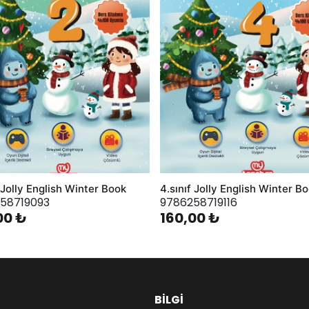
f Jolly English Winter Book
4.sınıf Jolly English Winter B
58719093
9786258719116
00 ₺
160,00 ₺
BILGI