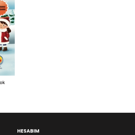
ook
HESABIM