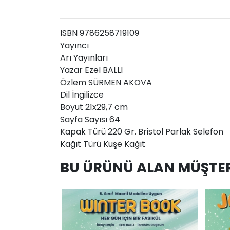
ISBN 9786258719109
Yayıncı
Arı Yayınları
Yazar Ezel BALLI
Özlem SÜRMEN AKOVA
Dil İngilizce
Boyut 21x29,7 cm
Sayfa Sayısı 64
Kapak Türü 220 Gr. Bristol Parlak Selefon
Kağıt Türü Kuşe Kağıt
BU ÜRÜNÜ ALAN MÜŞTER
AddToCart
AddToWishlist
AddToCart
AddToWis