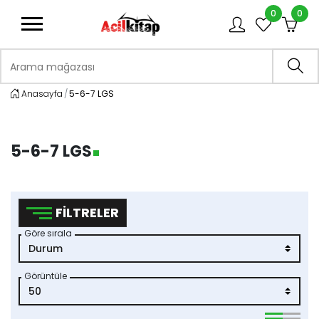
0
0
logo
Arama mağazası
Ara
Anasayfa
5-6-7 LGS
5-6-7 LGS
FILTRELER
Göre sırala
Görüntüle