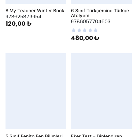
8 My Teacher Winter Book
6 Sınıf Türkçemino Türkçe
Atölyem
9786258719154
9786057704603
120,00 ₺
480,00 ₺
5 Sınıf Fenito Fen Bilimleri
Eker Test – Dinlendiren