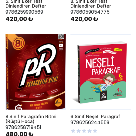
5. Sınıf Eker Test
8. Sınıf Eker Test
Dinlendiren Defter
Dinlendiren Defter
9786259990569
9786059054775
420,00 ₺
420,00 ₺
8 Sınıf Paragrafın Ritmi
6 Sınıf Neşeli Paragraf
(Rüştü Hoca)
9786256244559
9786258719451
480,00 ₺