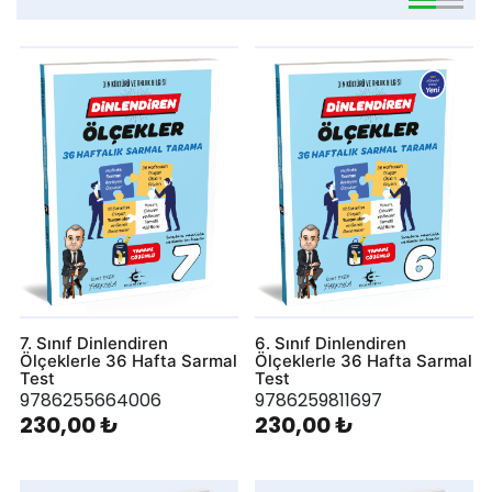
viewmode 
viewmo
7. Sınıf Dinlendiren
6. Sınıf Dinlendiren
Ölçeklerle 36 Hafta Sarmal
Ölçeklerle 36 Hafta Sarmal
Test
Test
9786255664006
9786259811697
230,00 ₺
230,00 ₺