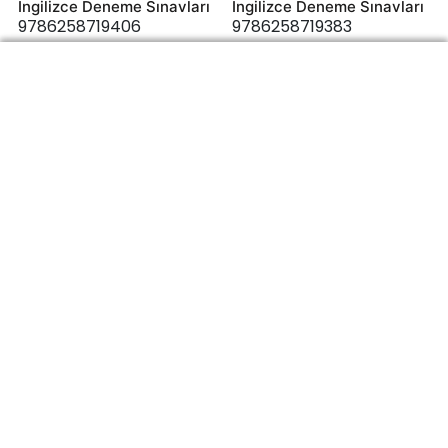
İngilizce Deneme Sınavları
İngilizce Deneme Sınavları
9786258719406
9786258719383
200,00 ₺
200,00 ₺
5 Sınıf Çoklu Yabancı Dil
İngilizce Deneme Sınavları
9786258719390
200,00 ₺