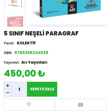
5 SINIF NEŞELI PARAGRAF
KOLEKTİF
Yazar:
9786256244528
ISBN:
Arı Yayınları
Yayınevi:
450,00 ₺
SEPETE EKLE
SEPETE EKLE
Favorilere ekle
Arkadaşına e-p