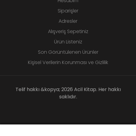
Hesabım
Siparişler
Adresler
Alışveriş Sepetiniz
Ürün Listeniz
Son Görüntülenen Ürünler
Kişisel Verilerin Korunması ve Gizlilik
Telif hakkı &kopya; 2026 Acil Kitap. Her hakkı
saklıdır.