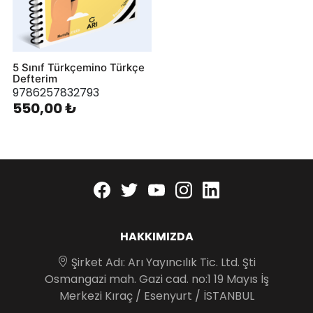
5 Sınıf Türkçemino Türkçe
Defterim
9786257832793
550,00 ₺
Facebook
twitter
youtube
instagram
linkedin
HAKKIMIZDA
Şirket Adı: Arı Yayıncılık Tic. Ltd. Şti
Osmangazi mah. Gazi cad. no:1 19 Mayıs İş
Merkezi Kıraç / Esenyurt / İSTANBUL