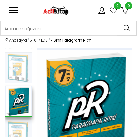
0
0
logo
Arama mağazası
Ara
Anasayfa
5-6-7 LGS
7 Sınıf Paragrafın Ritmi