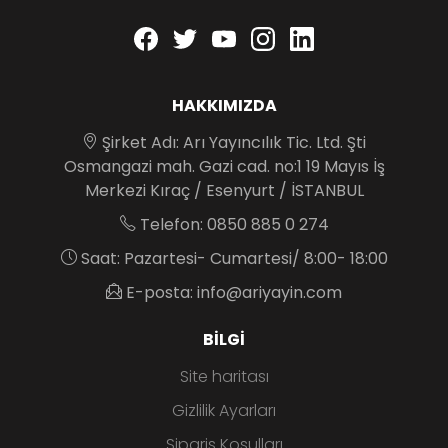
Facebook
twitter
youtube
instagram
linkedin
HAKKIMIZDA
Şirket Adı: Arı Yayıncılık Tic. Ltd. Şti
Osmangazi mah. Gazi cad. no:1 19 Mayıs İş
Merkezi Kıraç / Esenyurt / İSTANBUL
Telefon: 0850 885 0 274
Saat: Pazartesi- Cumartesi/ 8:00- 18:00
E-posta: info@ariyayin.com
BILGI
Site haritası
Gizlilik Ayarları
Sipariş Koşulları