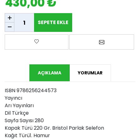
430,00 ₺
SEPETE EKLE
SEPETE EKLE
Favorilere ekle
Arkadaşına e-p
AÇIKLAMA
YORUMLAR
ISBN 9786256244573
Yayıncı
Arı Yayınları
Dil Türkçe
Sayfa Sayısı 280
Kapak Türü 220 Gr. Bristol Parlak Selefon
Kağıt Türü1. Hamur