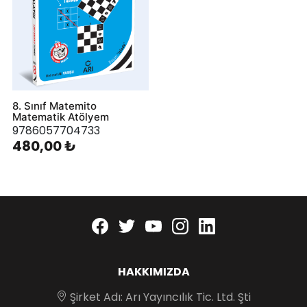
8. Sınıf Matemito
Matematik Atölyem
9786057704733
480,00 ₺
Facebook
twitter
youtube
instagram
linkedin
HAKKIMIZDA
Şirket Adı: Arı Yayıncılık Tic. Ltd. Şti