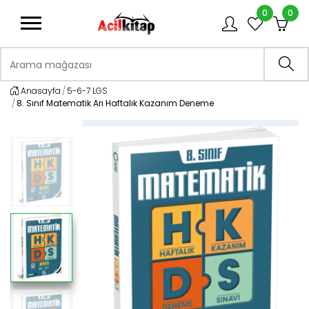
0
0
logo
Arama mağazası
Ara
Anasayfa
5-6-7 LGS
8. Sınıf Matematik Arı Haftalık Kazanım Deneme