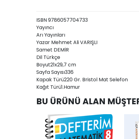
ISBN 9786057704733
Yayıncı
Arı Yayınları
Yazar Mehmet Ali VARIŞLI
Samet DEMİR
Dil Türkçe
Boyut21x29,7 cm
Sayfa Sayısı336
Kapak Türü220 Gr. Bristol Mat Selefon
Kağıt Türü1.Hamur
BU ÜRÜNÜ ALAN MÜŞTER
AddToCart
AddToWishlist
AddToCart
AddToWis