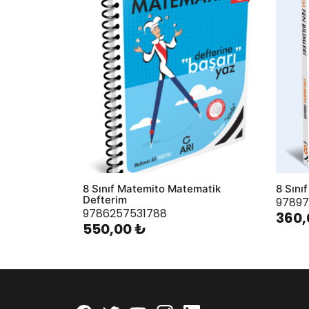
8 Sınıf Matemito Matematik
8 Sını
Defterim
97897
9786257531788
360,
550,00 ₺