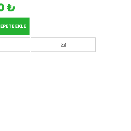
0 ₺
EPETE EKLE
avorilere ekle
Arkadaşına e-posta ile gönd