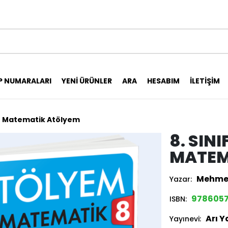
P NUMARALARI
YENI ÜRÜNLER
ARA
HESABIM
İLETIŞIM
to Matematik Atölyem
8. SIN
MATEM
Mehmet
Yazar:
978605
ISBN:
Arı Y
Yayınevi: