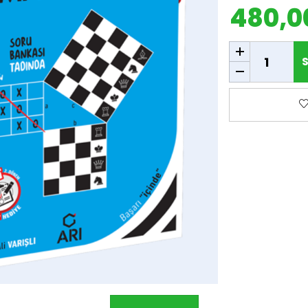
480,0
SEPETE EKLE
S
F