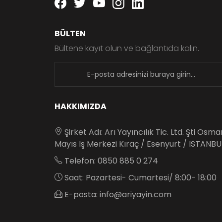
Facebook
twitter
youtube
instagram
linkedin
BÜLTEN
Bültene kayıt olun ve bağlantıda kalın.
newsletter
HAKKIMIZDA
Şirket Adı: Arı Yayıncılık Tic. Ltd. Şti Osm
Mayıs İş Merkezi Kıraç / Esenyurt / İSTANBU
Telefon: 0850 885 0 274
Saat: Pazartesi- Cumartesi/ 8:00- 18:00
E-posta: info@ariyayin.com