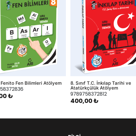
f Fenito Fen Bilimleri Atölyem
8. Sınıf T.C. İnkılap Tarihi ve
Atatürkçülük Atölyem
58372836
9789758372812
00 ₺
400,00 ₺