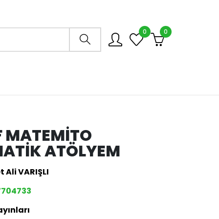
0
0
Arama mağazası
IF MATEMITO
ATIK ATÖLYEM
 Ali VARIŞLI
7704733
ayınları