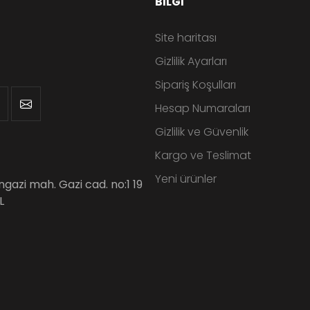
BILGI
Site haritası
Gizlilik Ayarları
Sipariş Koşulları
Hesap Numaraları
Gizlilik ve Güvenlik
Kargo ve Teslimat
Yeni ürünler
angazi mah. Gazi cad. no:1 19
L