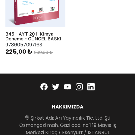
345 - AYT 20 li Kimya
Deneme - GÜNCEL BASKI
9786057097163
225,00 ₺
299,00 ₺
Facebook
twitter
youtube
instagram
linkedin
HAKKIMIZDA
Şirket Adı: Arı Yayıncılık Tic. Ltd. Şti
Osmangazi mah. Gazi cad. no:1 19 Mayıs İş
Merkezi Kıraç / Esenyurt / İSTANBUL