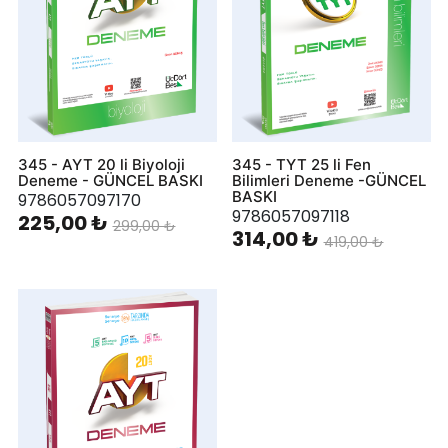
345 - AYT 20 li Biyoloji
345 - TYT 25 li Fen
Deneme - GÜNCEL BASKI
Bilimleri Deneme -GÜNCEL
BASKI
9786057097170
9786057097118
225,00 ₺
299,00 ₺
314,00 ₺
419,00 ₺