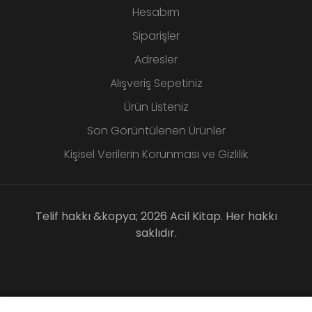
Hesabım
Siparişler
Adresler
Alışveriş Sepetiniz
Ürün Listeniz
Son Görüntülenen Ürünler
Kişisel Verilerin Korunması ve Gizlilik
Telif hakkı &kopya; 2026 Acil Kitap. Her hakkı
saklıdır.