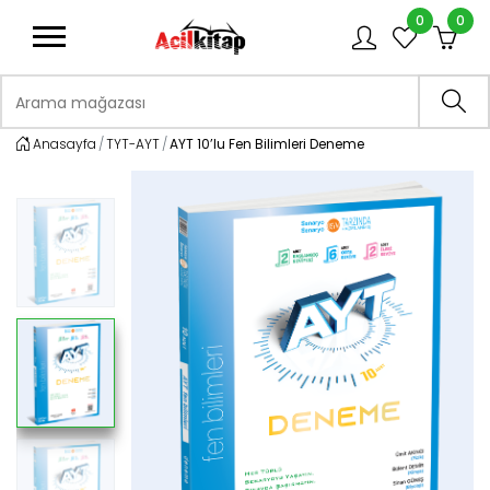
0
0
logo
Arama mağazası
Ara
Anasayfa
TYT-AYT
AYT 10’lu Fen Bilimleri Deneme