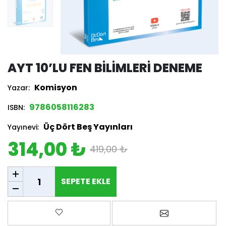
AYT 10’LU FEN BILIMLERI DENEME
Komisyon
Yazar:
9786058116283
ISBN:
Üç Dört Beş Yayınları
Yayınevi:
314,00 ₺
419,00 ₺
SEPETE EKLE
SEPETE EKLE
Favorilere ekle
Arkadaşına e-p