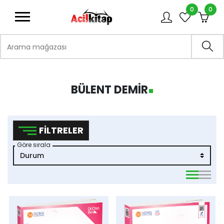
0
0
logo
Arama mağazası
Ara
BÜLENT DEMİR
FILTRELER
Göre sırala
viewmode 
viewmo