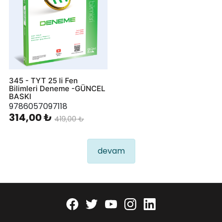
345 - TYT 25 li Fen
Bilimleri Deneme -GÜNCEL
BASKI
9786057097118
314,00 ₺
419,00 ₺
devam
Facebook
twitter
youtube
instagram
linkedin