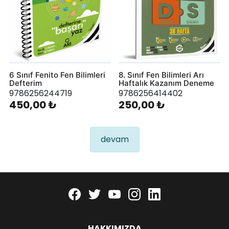
6 Sınıf Fenito Fen Bilimleri
8. Sınıf Fen Bilimleri Arı
Defterim
Haftalık Kazanım Deneme
9786256244719
9786256414402
450,00 ₺
250,00 ₺
devam
Facebook
twitter
youtube
instagram
linkedin
HAKKIMIZDA