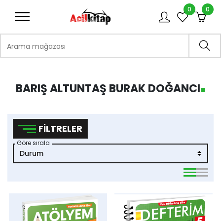
0
0
logo
Arama mağazası
Ara
BARIŞ ALTUNTAŞ BURAK DOĞANCI
FILTRELER
Göre sırala
viewmode 
viewmo