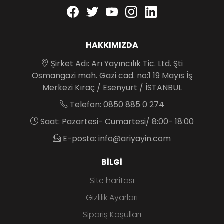
Facebook
twitter
youtube
instagram
linkedin
HAKKIMIZDA
Şirket Adı: Arı Yayıncılık Tic. Ltd. Şti
Osmangazi mah. Gazi cad. no:1 19 Mayıs İş
Merkezi Kıraç / Esenyurt / İSTANBUL
Telefon: 0850 885 0 274
Saat: Pazartesi- Cumartesi/ 8:00- 18:00
E-posta: info@ariyayin.com
BILGI
Site haritası
Gizlilik Ayarları
Sipariş Koşulları