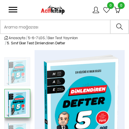
0
0
logo
Arama mağazası
Ara
Anasayfa
5-6-7 LGS
Eker Test Yayınları
5. Sınıf Eker Test Dinlendiren Defter