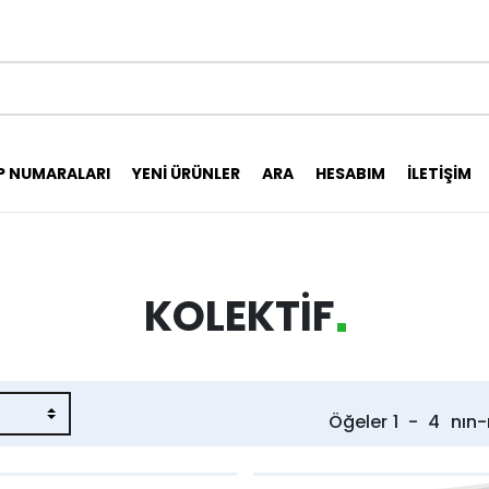
P NUMARALARI
YENI ÜRÜNLER
ARA
HESABIM
İLETIŞIM
KOLEKTİF
Öğeler
1
-
4
nın-