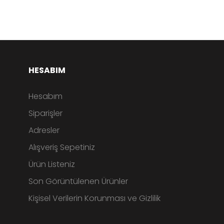
HESABIM
Hesabım
Siparişler
Adresler
Alışveriş Sepetiniz
Ürün Listeniz
Son Görüntülenen Ürünler
Kişisel Verilerin Korunması ve Gizlilik