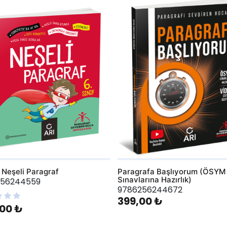
hlist
AddToWishlist
f Neşeli Paragraf
Paragrafa Başlıyorum (ÖSYM
Sınavlarına Hazırlık)
256244559
9786256244672
399,00 ₺
00 ₺