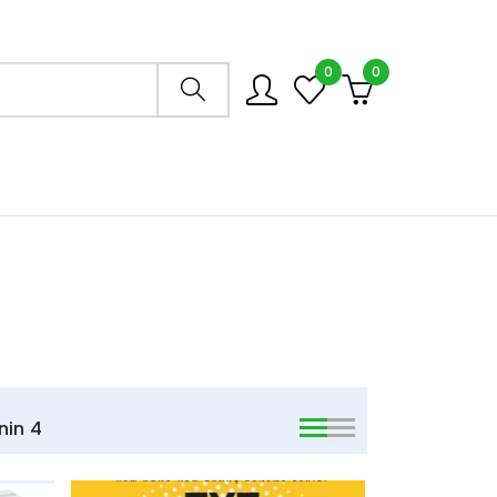
0
0
Arama mağazası
nin
4
viewmode list
viewmode list