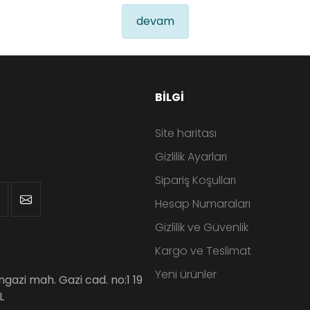
devam
BILGI
Site haritası
Gizlilik Ayarları
Sipariş Koşulları
Hesap Numaraları
Gizlilik ve Güvenlik
Kargo ve Teslimat
Yeni ürünler
angazi mah. Gazi cad. no:1 19
L