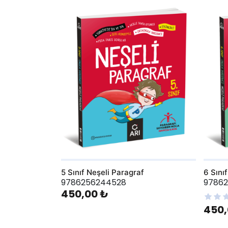
AddToWishlist
AddToWis
5 Sınıf Neşeli Paragraf
6 Sını
9786256244528
9786
450,00 ₺
450,