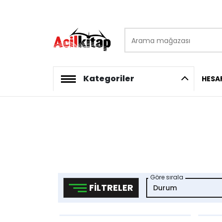
Arama mağazası
logo
Kategoriler
HESA
Göre sırala
FILTRELER