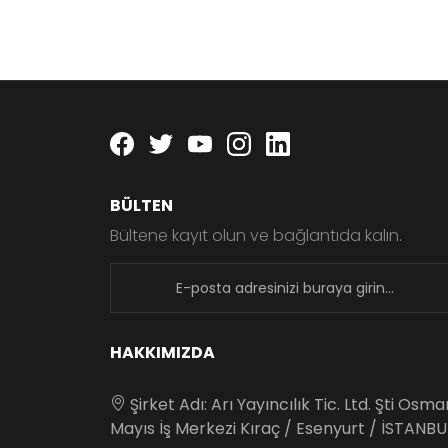
Facebook
twitter
youtube
instagram
linkedin
BÜLTEN
Bültene kayıt olun ve bağlantıda kalın.
newsletter
HAKKIMIZDA
Şirket Adı: Arı Yayıncılık Tic. Ltd. Şti Osm
Mayıs İş Merkezi Kıraç / Esenyurt / İSTANBU