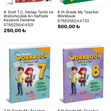
8. Sınıf T.C. İnkılap Tarihi ve
6 th Grade My Teacher
Atatürkçülük Arı Haftalık
Workbook
Kazanım Deneme
9786256244733
9786256414501
500,00 ₺
250,00 ₺
7 th Grade My Teacher
8 th Grade My Teacher