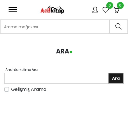
0
0
logo
Arama mağazası
Ara
ARA
Anahtarkelime Ara:
adv
Gelişmiş Arama