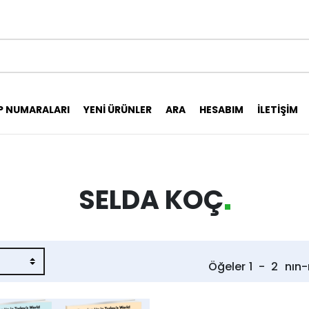
P NUMARALARI
YENI ÜRÜNLER
ARA
HESABIM
İLETIŞIM
SELDA KOÇ
Öğeler
1
-
2
nın-