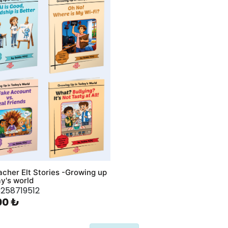
hlist
cher Elt Stories -Growing up
ay's world
258719512
00 ₺