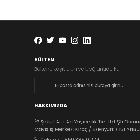
Facebook
twitter
youtube
instagram
linkedin
BÜLTEN
Bültene kayıt olun ve bağlantıda kalın.
newsletter
HAKKIMIZDA
Şirket Adı: Arı Yayıncılık Tic. Ltd. Şti Osm
Mayıs İş Merkezi Kıraç / Esenyurt / İSTANBU
Telefon: 0850 885 0 274