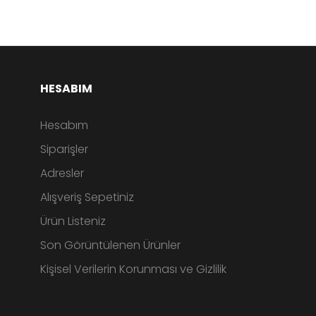
HESABIM
Hesabım
Siparişler
Adresler
Alışveriş Sepetiniz
Ürün Listeniz
Son Görüntülenen Ürünler
Kişisel Verilerin Korunması ve Gizlilik