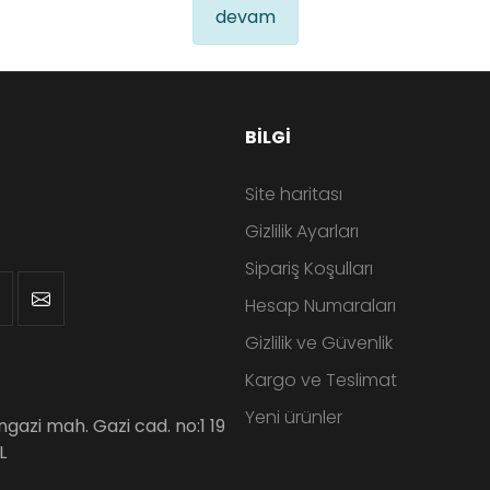
devam
BILGI
Site haritası
Gizlilik Ayarları
Sipariş Koşulları
Hesap Numaraları
Gizlilik ve Güvenlik
Kargo ve Teslimat
Yeni ürünler
angazi mah. Gazi cad. no:1 19
L