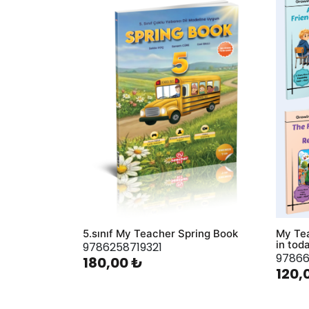
AddToWishlist
AddToWis
5.sınıf My Teacher Spring Book
My Tea
in tod
9786258719321
97866
180,00 ₺
120,