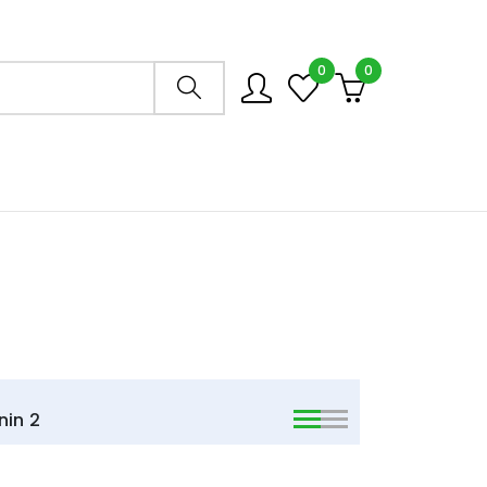
0
0
Arama mağazası
nin
2
viewmode list
viewmode list