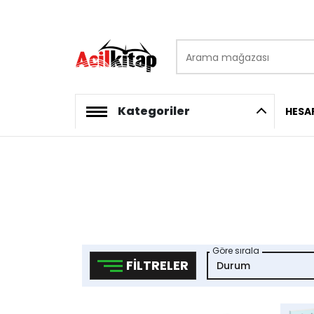
Arama mağazası
logo
Kategoriler
HESA
Göre sırala
FILTRELER