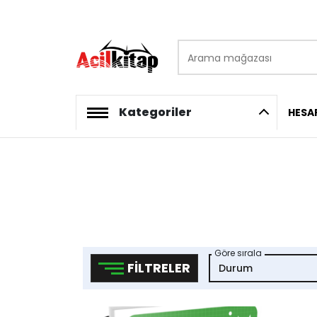
Arama mağazası
logo
Kategoriler
HESA
Göre sırala
FILTRELER