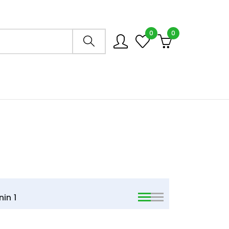
0
0
Arama mağazası
nin
1
viewmode list
viewmode list