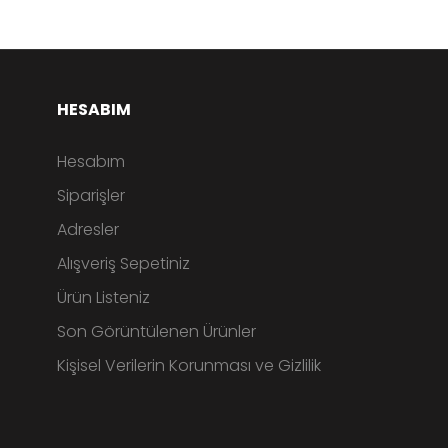
HESABIM
Hesabım
Siparişler
Adresler
Alışveriş Sepetiniz
Ürün Listeniz
Son Görüntülenen Ürünler
Kişisel Verilerin Korunması ve Gizlilik