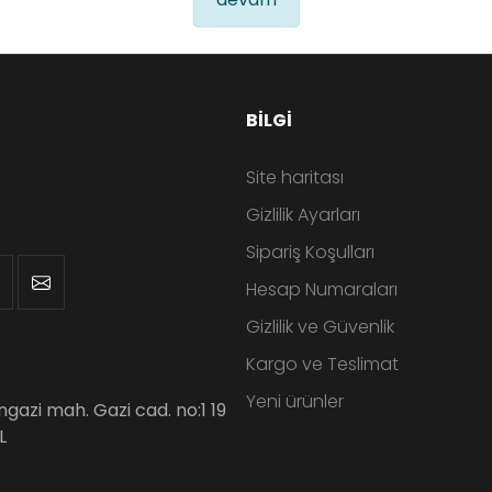
BILGI
Site haritası
Gizlilik Ayarları
Sipariş Koşulları
Hesap Numaraları
Gizlilik ve Güvenlik
Kargo ve Teslimat
Yeni ürünler
angazi mah. Gazi cad. no:1 19
L