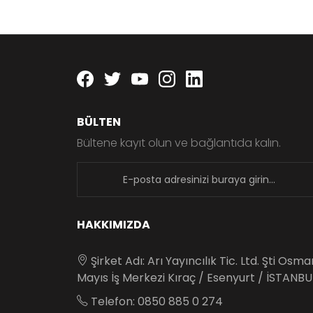
Facebook
twitter
youtube
instagram
linkedin
BÜLTEN
Bültene kayıt olun ve bağlantıda kalın.
newsletter
HAKKIMIZDA
Şirket Adı: Arı Yayıncılık Tic. Ltd. Şti Osm
Mayıs İş Merkezi Kıraç / Esenyurt / İSTANBU
Telefon: 0850 885 0 274