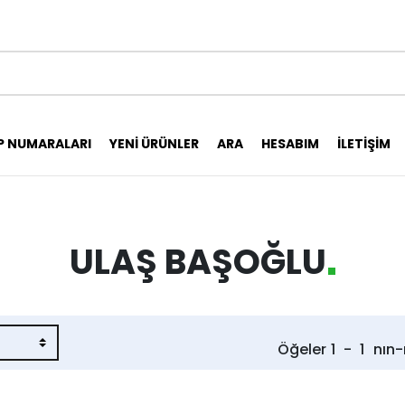
P NUMARALARI
YENI ÜRÜNLER
ARA
HESABIM
İLETIŞIM
ULAŞ BAŞOĞLU
Öğeler
1
-
1
nın-