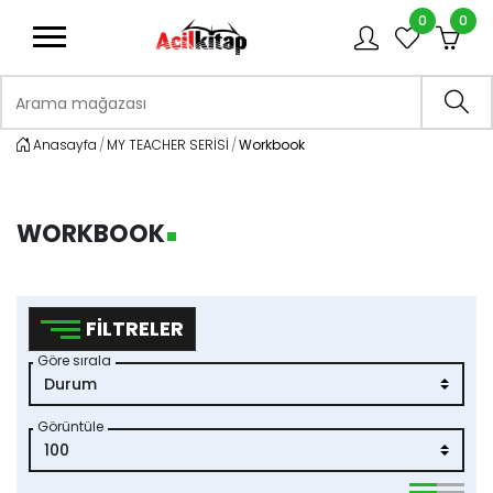
0
0
logo
Arama mağazası
Ara
Anasayfa
MY TEACHER SERİSİ
Workbook
WORKBOOK
FILTRELER
Göre sırala
Görüntüle