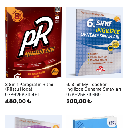
viewmode 
viewmo
8 Sınıf Paragrafın Ritmi
6. Sınıf My Teacher
(Rüştü Hoca)
İngilizce Deneme Sınavları
9786258719451
9786258719369
480,00 ₺
200,00 ₺