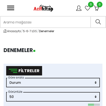
0
0
logo
Arama mağazası
Ara
Anasayfa
5-6-7 LGS
Denemeler
DENEMELER
FILTRELER
Göre sırala
Görüntüle