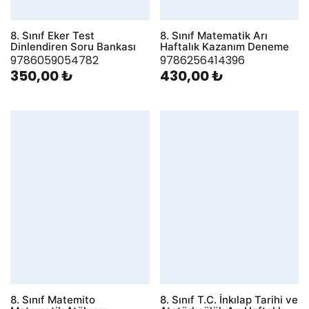
8. Sınıf Eker Test
8. Sınıf Matematik Arı
Dinlendiren Soru Bankası
Haftalık Kazanım Deneme
9786059054782
9786256414396
350,00 ₺
430,00 ₺
8. Sınıf Matemito
8. Sınıf T.C. İnkılap Tarihi ve