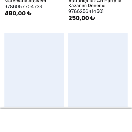
Matematik Atölyem
Atatürkçülük Arı Haftalık
Kazanım Deneme
9786057704733
9786256414501
480,00 ₺
250,00 ₺
8. Sınıf T.C. İnkılap Tarihi ve
8. Sınıf T.C. İnkılap Tarihi ve
Atatürkçülük Atölyem
Atatürkçülük Defterim
9789758372812
9786257832656
400,00 ₺
450,00 ₺