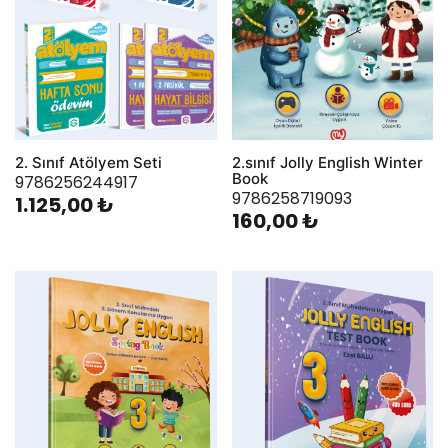
2. Sınıf Atölyem Seti
2.sınıf Jolly English Winter
Book
9786256244917
9786258719093
1.125,00 ₺
160,00 ₺