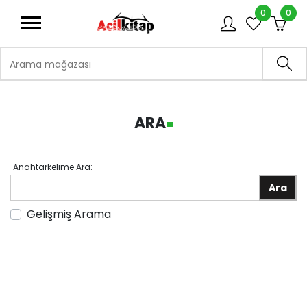
0
0
logo
Arama mağazası
Ara
ARA
Anahtarkelime Ara:
adv
Gelişmiş Arama